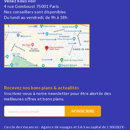
Venez nous voir
4 rue Gomboust 75001 Paris
Nos conseillers sont disponibles
Du lundi au vendredi, de 9h à 18h
Recevez nos bons plans & actualités
Inscrivez-vous à notre newsletter pour être alertés des
meilleures offres et bons plans.
M'INSCRIRE
Cercle des Vacances - Agence de voyages et S.A.S au capital de 1.500.012 € -