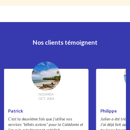
Nos clients témoignent
NOUMÉA
OCT. 2024
Patrick
Philippe
C'est la deuxième fois que j'utilise vos
Julien a été très 
services "billets avions" pour la Calédonie et
J’ai déjà fait appe
j'en suis extrêmement satisfait.
toujours heureux 