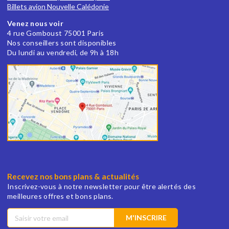
Billets avion Nouvelle Calédonie
Venez nous voir
4 rue Gomboust 75001 Paris
Nos conseillers sont disponibles
Du lundi au vendredi, de 9h à 18h
Recevez nos bons plans & actualités
Inscrivez-vous à notre newsletter pour être alertés des
meilleures offres et bons plans.
M'INSCRIRE