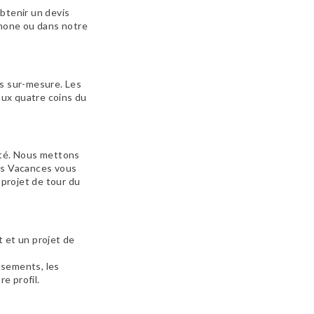
obtenir un devis
phone ou dans notre
es sur-mesure. Les
aux quatre coins du
ité. Nous mettons
des Vacances vous
 projet de tour du
t et un projet de
issements, les
e profil.