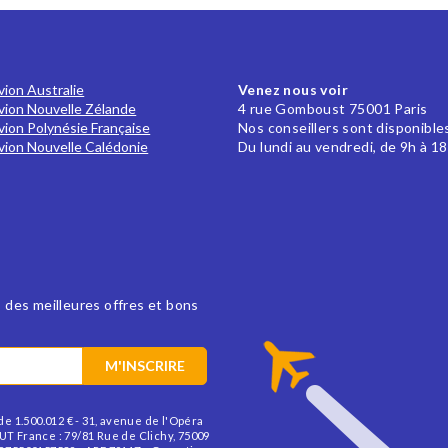
avion Australie
Venez nous voir
avion Nouvelle Zélande
4 rue Gomboust 75001 Paris
avion Polynésie Française
Nos conseillers sont disponible
avion Nouvelle Calédonie
Du lundi au vendredi, de 9h à 1
 des meilleures offres et bons
M'INSCRIRE
e 1.500.012 € - 31, avenue de l'Opéra
T France : 79/81 Rue de Clichy, 75009