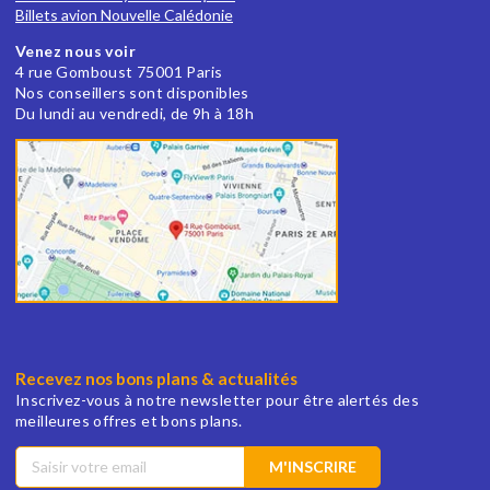
Billets avion Nouvelle Calédonie
Venez nous voir
4 rue Gomboust 75001 Paris
Nos conseillers sont disponibles
Du lundi au vendredi, de 9h à 18h
Recevez nos bons plans & actualités
Inscrivez-vous à notre newsletter pour être alertés des
meilleures offres et bons plans.
M'INSCRIRE