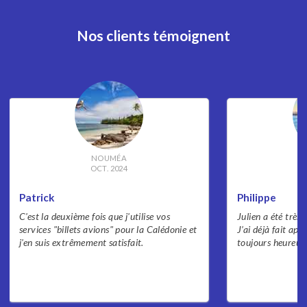
Nos clients témoignent
NOUMÉA
OCT. 2024
Patrick
Philippe
C'est la deuxième fois que j'utilise vos
Julien a été très 
services "billets avions" pour la Calédonie et
J’ai déjà fait appe
j'en suis extrêmement satisfait.
toujours heureux 