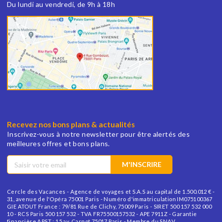
Du lundi au vendredi, de 9h à 18h
Recevez nos bons plans & actualités
Inscrivez-vous à notre newsletter pour être alertés des
meilleures offres et bons plans.
M'INSCRIRE
Cercle des Vacances - Agence de voyages et S.A.S au capital de 1.500.012 € -
31, avenue de l'Opéra 75001 Paris - Numéro d'immatriculation IM075100367
GIE ATOUT France : 79/81 Rue de Clichy, 75009 Paris - SIRET 500 157 532 000
10 - RCS Paris 500 157 532 - TVA FR75500157532 - APE 7911Z - Garantie
financière APST : 15 av. Carnot 75017 Paris - Membre du SNAV