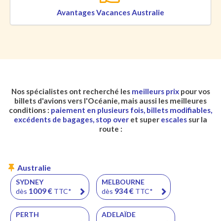
Avantages Vacances Australie
Nos spécialistes ont recherché les
meilleurs prix
pour vos
billets d'avions vers l'Océanie, mais aussi les meilleures
conditions :
paiement en plusieurs fois, billets modifiables,
excédents de bagages, stop over
et super
escales
sur la
route :
Australie
SYDNEY
MELBOURNE
1009
€
934
€
dès
TTC*
dès
TTC*
PERTH
ADELAÏDE