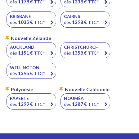
1178
€
1238
€
dès
TTC*
dès
TTC*
BRISBANE
CAIRNS
1035
€
1298
€
dès
TTC*
dès
TTC*
Nouvelle
Zélande
AUCKLAND
CHRISTCHURCH
1151
€
1358
€
dès
TTC*
dès
TTC*
WELLINGTON
1395
€
dès
TTC*
Polynésie
Nouvelle
Calédonie
PAPEETE
NOUMÉA
1299
€
1287
€
dès
TTC*
dès
TTC*